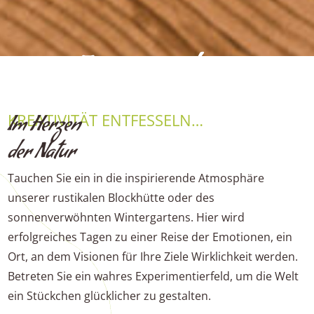
Tagungen und
Festlichkeiten
KREATIVITÄT ENTFESSELN…
Im Herzen
Seminare, Hochzeiten, Firmenevents und
der Natur
was sonst noch anfällt.
Tauchen Sie ein in die inspirierende Atmosphäre
unserer rustikalen Blockhütte oder des
sonnenverwöhnten Wintergartens. Hier wird
erfolgreiches Tagen zu einer Reise der Emotionen, ein
Ort, an dem Visionen für Ihre Ziele Wirklichkeit werden.
Betreten Sie ein wahres Experimentierfeld, um die Welt
ein Stückchen glücklicher zu gestalten.