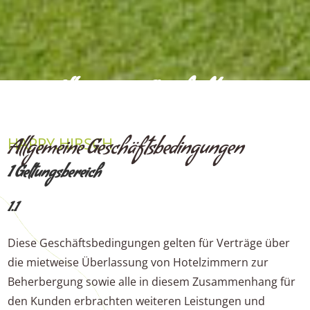
Allgemeine Geschäfts­
bedingungen
HAPPY.HIRSCH
Allgemeine Geschäftsbedingungen
1 Geltungsbereich
1.1
Diese Geschäftsbedingungen gelten für Verträge über
die mietweise Überlassung von Hotelzimmern zur
Beherbergung sowie alle in diesem Zusammenhang für
den Kunden erbrachten weiteren Leistungen und