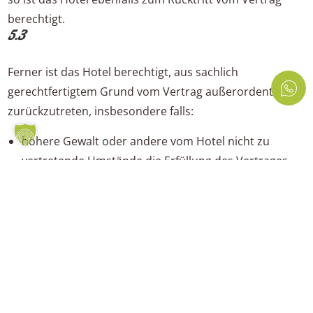
berechtigt.
5.3
Ferner ist das Hotel berechtigt, aus sachlich
gerechtfertigtem Grund vom Vertrag außerordentlich
zurückzutreten, insbesondere falls:
höhere Gewalt oder andere vom Hotel nicht zu
vertretende Umstände die Erfüllung des Vertrages
unmöglich machen;
Zimmer oder Räume schuldhaft unter irreführender
oder falscher Angabe oder Verschweigen
wesentlicher Tatsachen gebucht werden; wesentlich
kann dabei die Identität des Kunden, die
Zahlungsfähigkeit oder der Aufenthaltszweck sein;
das Hotel begründeten Anlass zu der Annahme hat,